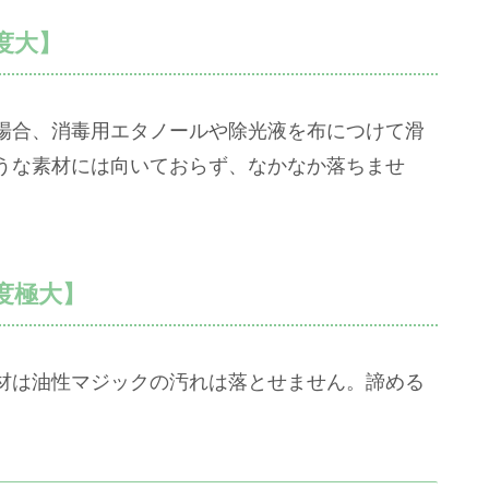
度大】
場合、消毒用エタノールや除光液を布につけて滑
うな素材には向いておらず、なかなか落ちませ
度極大】
材は油性マジックの汚れは落とせません。諦める