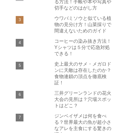
る方法！手帳や本や写真や
切手などのはがし方
ウワバミソウと似ている植
物の見分け方！山菜採りで
間違えないためのガイド
コーヒーの染み抜き方法！
Yシャツは５分で応急対処
できる！
史上最大のサメ・メガロド
ンに天敵は存在したのか？
食物連鎖の頂点を徹底検
証！
三井グリーンランドの花火
大会の見所は？穴場スポッ
トはどこ？
ジンベイザメは何を食べ
る？世界最大の魚が超小さ
なアレを主食にする驚きの