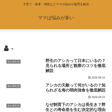
子育て・家事・掃除などママの悩みや疑問を解決
ママは悩みが多い
-
野生のアシカって日本にいるの？
海生哺乳類
見られる場所と観察のコツを徹底
解説
2026.08.10
アシカの天敵って何がいるの？知
海生哺乳類
られざる海の弱肉強食を徹底解説
2026.08.10
なぜ飼育下のアシカは長生き？野
海生哺乳類
生との寿命差を生む決定的な理由