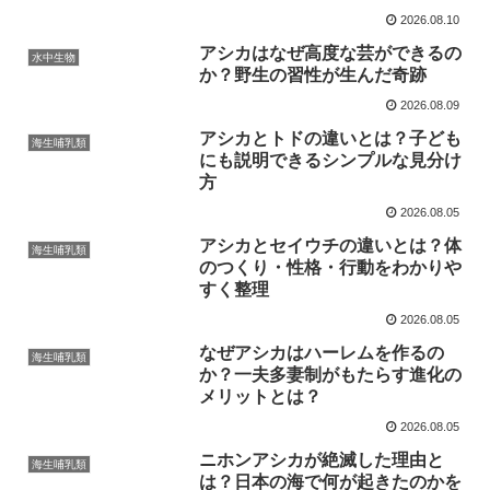
2026.08.10
アシカはなぜ高度な芸ができるの
水中生物
か？野生の習性が生んだ奇跡
2026.08.09
アシカとトドの違いとは？子ども
海生哺乳類
にも説明できるシンプルな見分け
方
2026.08.05
アシカとセイウチの違いとは？体
海生哺乳類
のつくり・性格・行動をわかりや
すく整理
2026.08.05
なぜアシカはハーレムを作るの
海生哺乳類
か？一夫多妻制がもたらす進化の
メリットとは？
2026.08.05
ニホンアシカが絶滅した理由と
海生哺乳類
は？日本の海で何が起きたのかを