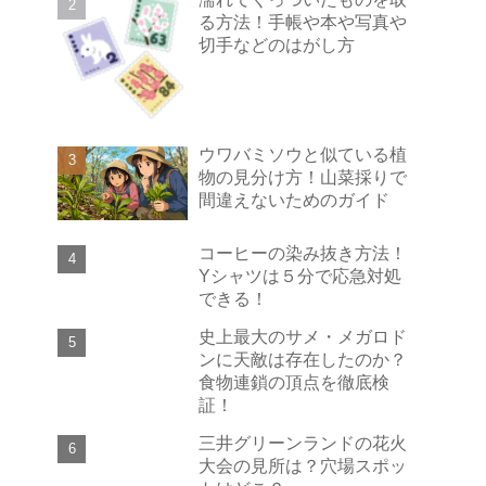
る方法！手帳や本や写真や
切手などのはがし方
ウワバミソウと似ている植
物の見分け方！山菜採りで
間違えないためのガイド
コーヒーの染み抜き方法！
Yシャツは５分で応急対処
できる！
史上最大のサメ・メガロド
ンに天敵は存在したのか？
食物連鎖の頂点を徹底検
証！
三井グリーンランドの花火
大会の見所は？穴場スポッ