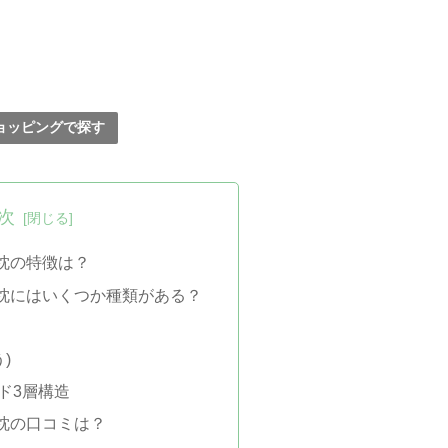
!ショッピングで探す
次
枕の特徴は？
枕にはいくつか種類がある？
)
ド3層構造
枕の口コミは？