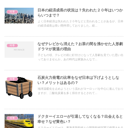
日本の経済成長の状況は？失われた２０年はいつか
時事
らいつまで？
よく日本経済は失われた２０年などと言われることがあるが、日本
の経済成長は長い間停滞しておりました。経...
なぜテレビから消えた？お茶の間を沸かせた人形劇
時事
ドラマが衰退の理由
子どもの頃、テレビの前に釘付けになって人形劇を見ていた思い出
ってありませんか。あの時代は家族みんなで...
石炭火力発電の比率をなぜ日本は下げようとしな
時事
い？メリットはあるの？
地球温暖化を止めようという流れがヨーロッパを中心に進んでおり
ますが、二酸化炭素を多く排出するとされて...
ドクターイエローが引退してなくなる？出会えると
時事
幸せ？なぜ黄色い？
ドクターイエローは、東海道新幹線と山陽新幹線区間で使用される