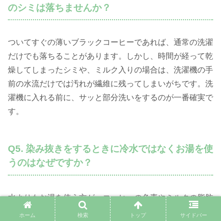
のシミは落ちませんか？
ついてすぐの薄いブラックコーヒーであれば、通常の洗濯
だけでも落ちることがあります。しかし、時間が経って乾
燥してしまったシミや、ミルク入りの場合は、洗濯機の手
前の水流だけでは汚れが繊維に残ってしまいがちです。洗
濯機に入れる前に、サッと部分洗いをするのが一番確実で
す。
Q5. 染み抜きをするときに冷水ではなくお湯を使
うのはなぜですか？
水よりもお湯を使う方が、コーヒーの色素やミルクの脂肪
分が格段に溶け出しやすくなるからです。人間の体温より
ホーム
検索
トップ
サイドバー