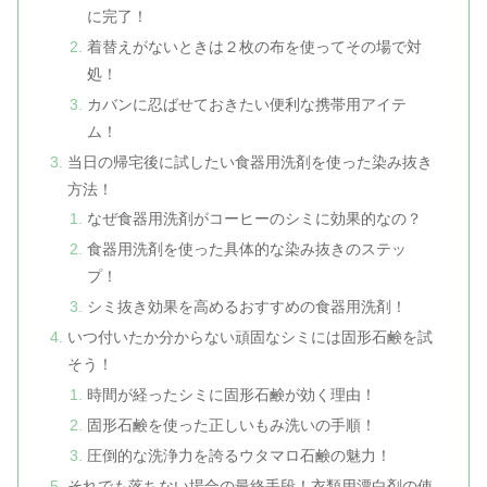
に完了！
着替えがないときは２枚の布を使ってその場で対
処！
カバンに忍ばせておきたい便利な携帯用アイテ
ム！
当日の帰宅後に試したい食器用洗剤を使った染み抜き
方法！
なぜ食器用洗剤がコーヒーのシミに効果的なの？
食器用洗剤を使った具体的な染み抜きのステッ
プ！
シミ抜き効果を高めるおすすめの食器用洗剤！
いつ付いたか分からない頑固なシミには固形石鹸を試
そう！
時間が経ったシミに固形石鹸が効く理由！
固形石鹸を使った正しいもみ洗いの手順！
圧倒的な洗浄力を誇るウタマロ石鹸の魅力！
それでも落ちない場合の最終手段！衣類用漂白剤の使