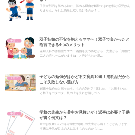
子供が部活を辞める前に、辞める理由が解決できれば悩む必要はあ
りません。それは簡単に取り除けるのか？ ...
双子妊娠の不安を抱えるママへ！双子で良かったと
子育て
断言できる4つのメリット
産婦人科の診察室でエコー画面を見つめながら、先生から「お腹に
二人の赤ちゃんがいますね」と告げられた瞬...
子どもの勉強がはかどる文房具10選！消耗品だから
子育て
こそ失敗しない選び方
宿題を始めたと思ったら、ものの5分で「疲れた」「お腹すいた」
と椅子をガタガタ。机の上を見れば消しゴム...
学校の先生から暑中お見舞いが！返事は必要？子供
子育て
が書く例文は？
暑中お見舞いハガキが学校の担任の先生から届くことがあります。
本来は子供が目上の人に出すものなのかもし...