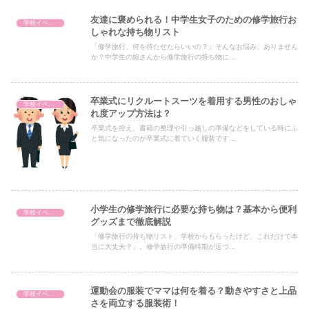
友達に褒められる！中学生女子のための修学旅行お
学校イベント
しゃれな持ち物リスト
「修学旅行、何を持たせたらいいの？」そんなお悩み、ありません
か？中学生の娘さんから修学旅行の持ち物に...
卒業式にリクルートスーツを着用する男性のおしゃ
学校イベント
れ度アップ方法は？
卒業式を控え、書籍の整理や引っ越しの準備などをしている時にふ
と気になったのが卒業式に着ていく服装です...
小学生の修学旅行に必要な持ち物は？基本から便利
学校イベント
グッズまで徹底解説
「修学旅行の持ち物リスト、学校からもらったけど、これだけで本
当に大丈夫？」。修学旅行の準備時期が近づ...
運動会の服装でママは何を着る？動きやすさと上品
学校イベント
さを両立する服装術！