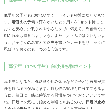
低学年の子どもは疲れやすく、トイレも頻繁になりがちで
す。
着替えの予備
（汗をかいたとき用）を1セット持って
おくと安心。虫刺されや小さなケガに備えて、絆創膏や虫
刺され薬も持参しましょう。また、人混みではぐれないよ
う、お子さんの名前と連絡先を書いたカードをリュックに
忍ばせておくのも一つの安心策です。
高学年（4〜6年生）向け持ち物ポイント
高学年になると、係活動や組み体操などで子ども自身が責
任を持つ場面が増えます。持ち物の管理も自分でできるよ
うに、前日に一緒に確認する習慣をつけておくといいです
ね。日焼けを気にし始める年頃でもあるので、
日焼け止め
を自分で塗れるように
持たせてあげると喜ばれます。