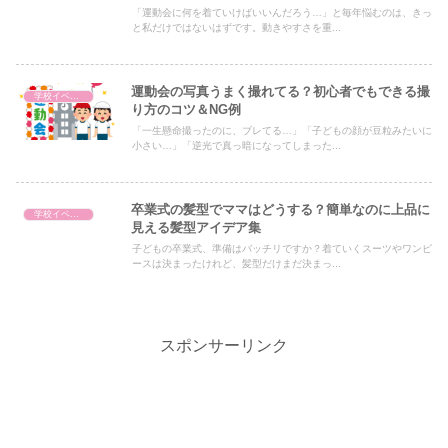
「運動会に何を着ていけばいいんだろう…」と毎年悩むのは、きっ
と私だけではないはずです。動きやすさを重...
運動会の写真うまく撮れてる？初心者でもできる撮
学校イベント
り方のコツ＆NG例
「一生懸命撮ったのに、ブレてる…」「子どもの顔が豆粒みたいに
小さい…」「逆光で真っ暗になってしまった...
卒業式の髪型でママはどうする？簡単なのに上品に
学校イベント
見える髪型アイデア集
子どもの卒業式、準備はバッチリですか？着ていくスーツやワンピ
ースは決まったけれど、髪型だけまだ決まっ...
スポンサーリンク