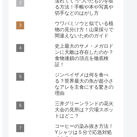
濡れてくっついたものを取
る方法！手帳や本や写真や
切手などのはがし方
ウワバミソウと似ている植
物の見分け方！山菜採りで
間違えないためのガイド
史上最大のサメ・メガロド
ンに天敵は存在したのか？
食物連鎖の頂点を徹底検
証！
ジンベイザメは何を食べ
る？世界最大の魚が超小さ
なアレを主食にする驚きの
理由
三井グリーンランドの花火
大会の見所は？穴場スポッ
トはどこ？
コーヒーの染み抜き方法！
Yシャツは５分で応急対処