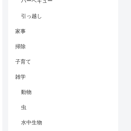
バーベキュー
引っ越し
家事
掃除
子育て
雑学
動物
虫
水中生物