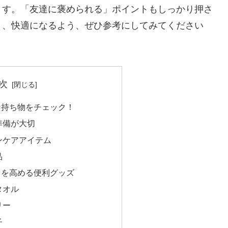
ます。「友達に褒められる」ポイントもしっかり押さ
く、快適になるよう、ぜひ参考にしてみてください
次
な持ち物をチェック！
準備が大切
ンケアアイテム
品
さを高める便利グッズ
タオル
リー
子