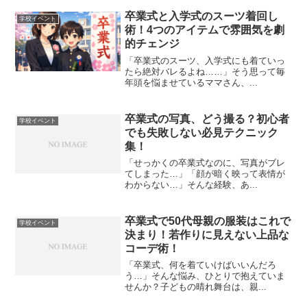
卒業式と入学式のスーツ着回し
学校イベント
術！4つのアイテムで雰囲気を劇
的チェンジ
「卒業式のスーツ、入学式にも着ていっ
たら絶対バレるよね……」そう思って毎
年頭を悩ませているママさん、...
卒業式の写真、どう撮る？初心者
学校イベント
でも失敗しない必見テクニック
集！
「せっかくの卒業式なのに、写真がブレ
てしまった…」「顔が暗く映って表情が
わからない…」そんな経験、あ...
卒業式で50代母親の服装はこれで
学校イベント
決まり！若作りに見えない上品な
コーデ術！
「卒業式、何を着ていけばいいんだろ
う…」そんな悩み、ひとりで抱えていま
せんか？子どもの晴れ舞台は、親...