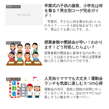
卒業式の子供の服装、小学生は何
学校イベント
を着る？男女別コーデ完全ガイ
ド！
「卒業式、子どもに何を着せればいいん
だろう？」——そう頭を悩ませているマ
マ、実はとても多いんです。入...
授業参観や懇談会が辛い！わかり
学校イベント
ます！どう対処したらよい？
授業参観や懇談会に参加するのが辛いと
いうことはありませんか？例えば授業参
観に行くと親のグループができ...
人見知りママでも大丈夫！運動会
学校イベント
ランチを気楽に楽しむ５つの心得
運動会の当日、競技と競技の合間にやっ
てくるランチタイム。ほかのママたちが
楽しそうに輪を作って食べてい...