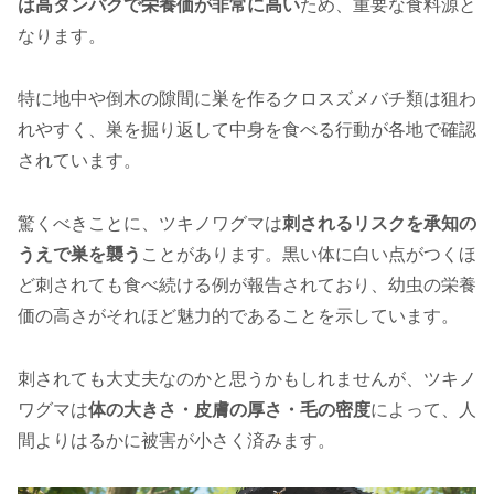
は高タンパクで栄養価が非常に高い
ため、重要な食料源と
なります。
特に地中や倒木の隙間に巣を作るクロスズメバチ類は狙わ
れやすく、巣を掘り返して中身を食べる行動が各地で確認
されています。
驚くべきことに、ツキノワグマは
刺されるリスクを承知の
うえで巣を襲う
ことがあります。黒い体に白い点がつくほ
ど刺されても食べ続ける例が報告されており、幼虫の栄養
価の高さがそれほど魅力的であることを示しています。
刺されても大丈夫なのかと思うかもしれませんが、ツキノ
ワグマは
体の大きさ・皮膚の厚さ・毛の密度
によって、人
間よりはるかに被害が小さく済みます。