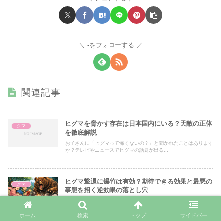
-をフォローする
関連記事
ヒグマを脅かす存在は日本国内にいる？天敵の正体
クマ
を徹底解説
お子さんに「ヒグマって怖くないの？」と聞かれたことはあります
か？テレビやニュースでヒグマの話題が出る...
ヒグマ撃退に爆竹は有効？期待できる効果と最悪の
クマ
事態を招く逆効果の落とし穴
キャンプやハイキング、山菜採りなど、自然を楽しむ機会が増える
と、どうしても心配になるのがヒグマとの遭...
ホーム
検索
トップ
サイドバー