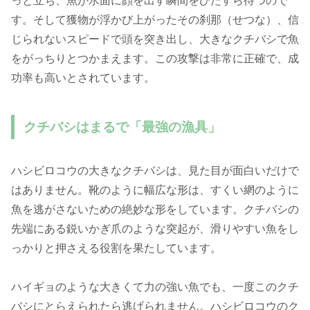
っと立ち、魚が水面に顔を出す瞬間をひたすら待つので
す。そして獲物が浮かび上がったその刹那（せつな）、信
じられないスピードで頭を突き出し、大きなクチバシで魚
をがっちりとつかまえます。この攻撃は非常に正確で、成
功率も高いとされています。
クチバシはまるで「最強の漁具」
ハシビロコウの大きなクチバシは、見た目が面白いだけで
はありません。靴のように幅広な形は、すくい網のように
魚を逃がさないための絶妙な形をしています。クチバシの
先端にある鋭いかぎ爪のような突起が、滑りやすい魚をし
っかりと押さえる役割を果たしています。
ハイギョのような大きくて力の強い魚でも、一度このクチ
バシにとらえられたら逃げられません。ハシビロコウのク