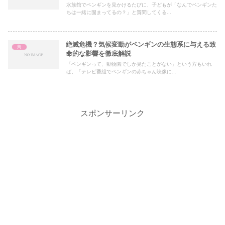
水族館でペンギンを見かけるたびに、子どもが「なんでペンギンた
ちは一緒に固まってるの？」と質問してくる...
絶滅危機？気候変動がペンギンの生態系に与える致
鳥
命的な影響を徹底解説
「ペンギンって、動物園でしか見たことがない」という方もいれ
ば、「テレビ番組でペンギンの赤ちゃん映像に...
スポンサーリンク