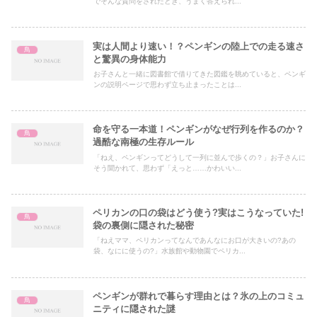
でそんな質問をされたとき、うまく答えられ...
実は人間より速い！？ペンギンの陸上での走る速さ
鳥
と驚異の身体能力
お子さんと一緒に図書館で借りてきた図鑑を眺めていると、ペンギ
ンの説明ページで思わず立ち止まったことは...
命を守る一本道！ペンギンがなぜ行列を作るのか？
鳥
過酷な南極の生存ルール
「ねえ、ペンギンってどうして一列に並んで歩くの？」お子さんに
そう聞かれて、思わず「えっと……かわいい...
ペリカンの口の袋はどう使う?実はこうなっていた!
鳥
袋の裏側に隠された秘密
「ねえママ、ペリカンってなんであんなにお口が大きいの?あの
袋、なにに使うの?」水族館や動物園でペリカ...
ペンギンが群れで暮らす理由とは？氷の上のコミュ
鳥
ニティに隠された謎