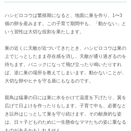
ハシビロコウは繁殖期になると、地面に巣を作り、1〜3
個の卵を産みます。この子育て期間中も、「動かない」と
いう習性は大切な役割を果たします。
巣の近くに天敵が近づいてきたとき、ハシビロコウは巣の
上でじっとしたまま存在感を消し、天敵が通り過ぎるのを
待ちます。パニックになって飛び立ったり鳴いたりすれ
ば、逆に巣の場所を教えてしまいます。動かないことが、
大切な卵やヒナを守る盾にもなるのです。
親鳥は猛暑の日には巣に水をかけて温度を下げたり、翼を
広げて日よけを作ったりもします。子育て中も、必要なと
き以外はじっとして巣を守り続けます。その献身的な姿
は、日々子どものために一生懸命なママたちの姿に重なる
ものがあるかもしれません。