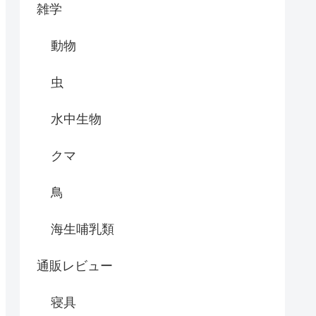
雑学
動物
虫
水中生物
クマ
鳥
海生哺乳類
通販レビュー
寝具