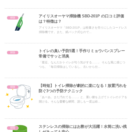
アイリスオーヤマ掃除機 SBD-201P の口コミ評価
掃除
は？特徴は？
アイリスオーヤマ「SBD-201P」は軽量さを売りにしたコードレス
掃除機です。また、紙パック式なので...
トイレの臭い予防5選！手作りミョウバンスプレー
掃除
常備でサッと消臭
「最近、なんだかトイレが匂う気がする……」 そんな風に感じつ
つも、「毎日掃除はしているし、古いから仕...
【時短】トイレ掃除が劇的に楽になる！放置汚れを
掃除
防ぐ3つの予防テクニック
「あーあ、また汚れてる……」と、重い腰を上げてトイレのドアを
開ける。そんな憂鬱な瞬間、誰しも一度は経...
ステンレスの掃除にはお酢が大活躍！水筒に洗い残
掃除
しがあっても安心