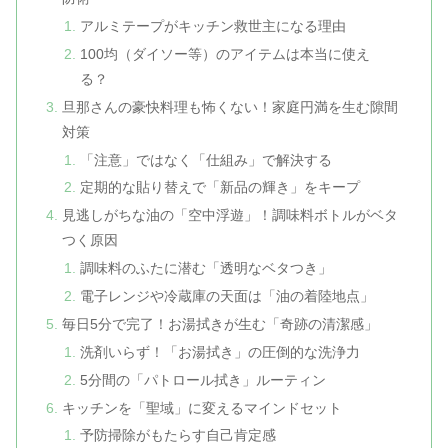
アルミテープがキッチン救世主になる理由
100均（ダイソー等）のアイテムは本当に使え
る？
旦那さんの豪快料理も怖くない！家庭円満を生む隙間
対策
「注意」ではなく「仕組み」で解決する
定期的な貼り替えで「新品の輝き」をキープ
見逃しがちな油の「空中浮遊」！調味料ボトルがベタ
つく原因
調味料のふたに潜む「透明なベタつき」
電子レンジや冷蔵庫の天面は「油の着陸地点」
毎日5分で完了！お湯拭きが生む「奇跡の清潔感」
洗剤いらず！「お湯拭き」の圧倒的な洗浄力
5分間の「パトロール拭き」ルーティン
キッチンを「聖域」に変えるマインドセット
予防掃除がもたらす自己肯定感