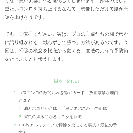
うな「黒い要塞」へと進化してしまいます。掃除のたびに
重たいコンロを持ち上げるなんて、想像しただけで腰が悲
鳴を上げそうです。
でも、ご安心ください。実は、プロの主婦たちの間で密か
に語り継がれる「戦わずして勝つ」方法があるのです。今
回は、掃除の概念を根底から変える、魔法のような予防術
をたっぷりとお伝えします。
目次
ガスコンロの隙間汚れを徹底ガード！放置厳禁な理由
とは？
油とホコリが合体！「黒いネバネバ」の正体
害虫の温床になるリスクを回避
100均アルミテープで掃除を楽にする裏技！最強の予
防術