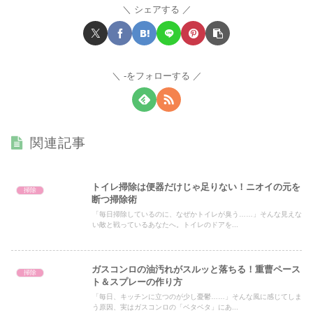
シェアする
-をフォローする
関連記事
トイレ掃除は便器だけじゃ足りない！ニオイの元を
掃除
断つ掃除術
「毎日掃除しているのに、なぜかトイレが臭う……」そんな見えな
い敵と戦っているあなたへ。トイレのドアを...
ガスコンロの油汚れがスルッと落ちる！重曹ペース
掃除
ト＆スプレーの作り方
「毎日、キッチンに立つのが少し憂鬱……」そんな風に感じてしま
う原因、実はガスコンロの「ベタベタ」にあ...