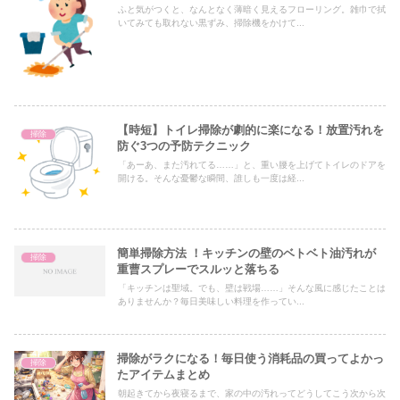
ふと気がつくと、なんとなく薄暗く見えるフローリング。雑巾で拭
いてみても取れない黒ずみ、掃除機をかけて...
【時短】トイレ掃除が劇的に楽になる！放置汚れを
掃除
防ぐ3つの予防テクニック
「あーあ、また汚れてる……」と、重い腰を上げてトイレのドアを
開ける。そんな憂鬱な瞬間、誰しも一度は経...
簡単掃除方法 ！キッチンの壁のベトベト油汚れが
掃除
重曹スプレーでスルッと落ちる
「キッチンは聖域。でも、壁は戦場……」そんな風に感じたことは
ありませんか？毎日美味しい料理を作ってい...
掃除がラクになる！毎日使う消耗品の買ってよかっ
掃除
たアイテムまとめ
朝起きてから夜寝るまで、家の中の汚れってどうしてこう次から次