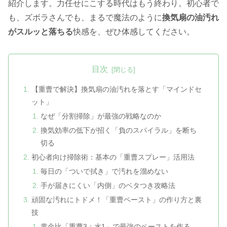
紹介します。力任せにこする時代はもう終わり。初心者で
も、ズボラさんでも、まるで魔法のように
換気扇の油汚れ
がスルッと落ちる
快感を、ぜひ体感してください。
目次
【重曹で解決】換気扇の油汚れを落とす「マインドセ
ット」
なぜ「分割掃除」が最強の戦略なのか
換気効率の低下が招く「負のスパイラル」を断ち
切る
初心者向け掃除術：基本の「重曹スプレー」活用法
毎日の「ついで拭き」で汚れを溜めない
手が届きにくい「内側」のベタつき攻略法
頑固な汚れにトドメ！「重曹ペースト」の作り方と裏
技
黄金比「重曹3：水1」で最強のペーストを作る