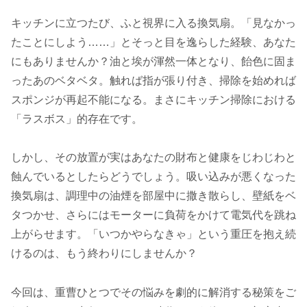
キッチンに立つたび、ふと視界に入る換気扇。「見なかっ
たことにしよう……」とそっと目を逸らした経験、あなた
にもありませんか？油と埃が渾然一体となり、飴色に固ま
ったあのベタベタ。触れば指が張り付き、掃除を始めれば
スポンジが再起不能になる。まさにキッチン掃除における
「ラスボス」的存在です。
しかし、その放置が実はあなたの財布と健康をじわじわと
蝕んでいるとしたらどうでしょう。吸い込みが悪くなった
換気扇は、調理中の油煙を部屋中に撒き散らし、壁紙をベ
タつかせ、さらにはモーターに負荷をかけて電気代を跳ね
上がらせます。「いつかやらなきゃ」という重圧を抱え続
けるのは、もう終わりにしませんか？
今回は、重曹ひとつでその悩みを劇的に解消する秘策をご