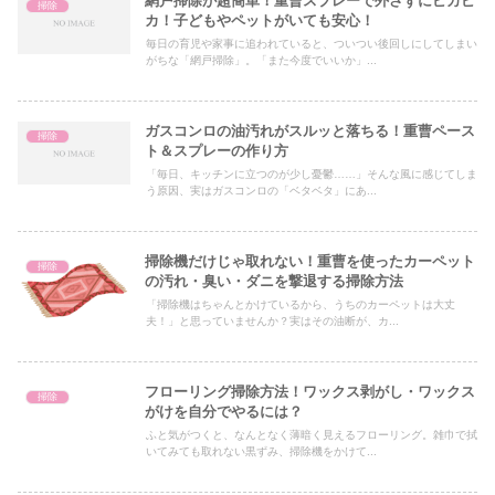
網戸掃除が超簡単！重曹スプレーで外さずにピカピ
掃除
カ！子どもやペットがいても安心！
毎日の育児や家事に追われていると、ついつい後回しにしてしまい
がちな「網戸掃除」。「また今度でいいか」...
ガスコンロの油汚れがスルッと落ちる！重曹ペース
掃除
ト＆スプレーの作り方
「毎日、キッチンに立つのが少し憂鬱……」そんな風に感じてしま
う原因、実はガスコンロの「ベタベタ」にあ...
掃除機だけじゃ取れない！重曹を使ったカーペット
掃除
の汚れ・臭い・ダニを撃退する掃除方法
「掃除機はちゃんとかけているから、うちのカーペットは大丈
夫！」と思っていませんか？実はその油断が、カ...
フローリング掃除方法！ワックス剥がし・ワックス
掃除
がけを自分でやるには？
ふと気がつくと、なんとなく薄暗く見えるフローリング。雑巾で拭
いてみても取れない黒ずみ、掃除機をかけて...