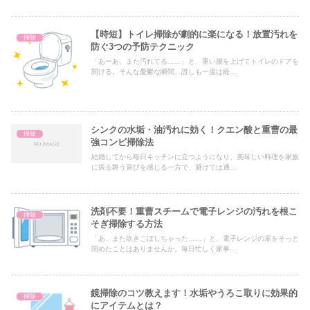
【時短】トイレ掃除が劇的に楽になる！放置汚れを
掃除
防ぐ3つの予防テクニック
「あーあ、また汚れてる……」と、重い腰を上げてトイレのドアを
開ける。そんな憂鬱な瞬間、誰しも一度は経...
シンクの水垢・油汚れに効く！クエン酸と重曹の最
掃除
強コンビ掃除法
結婚してから毎日キッチンに立つようになり、美味しい料理を家族
に振る舞う喜びを感じる一方で、避けては通...
洗剤不要！重曹スチームで電子レンジの汚れを根こ
掃除
そぎ掃除する方法
「あ、また吹きこぼしちゃった……」と、電子レンジの扉をそっと
閉めたことはありませんか。毎日忙しく家事...
鏡掃除のコツ教えます！水垢やうろこ取りに効果的
掃除
にアイテムとは？