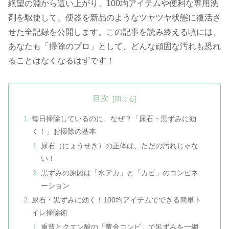
絶望の淵から這い上がり、100均アイテムや便利な専用洗
剤を駆使して、便器を新品のようなツヤツヤ状態に復活さ
せた全記録を公開します。この記事を読み終える頃には、
あなたも「掃除のプロ」として、どんな頑固な汚れも恐れ
ることはなくなるはずです！
目次
毎日掃除しているのに、なぜ？「尿石・黒ずみに効
く！」お掃除の基本
尿石（にょうせき）の正体は、ただの汚れじゃな
い！
黒ずみの原因は「水アカ」と「カビ」のコンビネ
ーション
尿石・黒ずみに効く！100均アイテムでできる簡単ト
イレ掃除術
重曹とクエン酸の「黄金コンビ」で黒ずみを一網