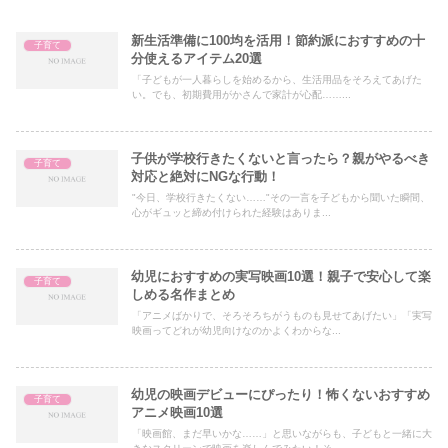
新生活準備に100均を活用！節約派におすすめの十
子育て
分使えるアイテム20選
「子どもが一人暮らしを始めるから、生活用品をそろえてあげた
い。でも、初期費用がかさんで家計が心配……...
子供が学校行きたくないと言ったら？親がやるべき
子育て
対応と絶対にNGな行動！
"今日、学校行きたくない……"その一言を子どもから聞いた瞬間、
心がギュッと締め付けられた経験はありま...
幼児におすすめの実写映画10選！親子で安心して楽
子育て
しめる名作まとめ
「アニメばかりで、そろそろちがうものも見せてあげたい」「実写
映画ってどれが幼児向けなのかよくわからな...
幼児の映画デビューにぴったり！怖くないおすすめ
子育て
アニメ映画10選
「映画館、まだ早いかな……」と思いながらも、子どもと一緒に大