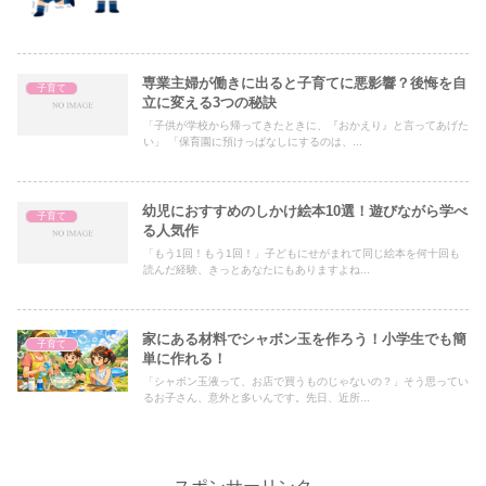
専業主婦が働きに出ると子育てに悪影響？後悔を自
子育て
立に変える3つの秘訣
「子供が学校から帰ってきたときに、『おかえり』と言ってあげた
い」 「保育園に預けっぱなしにするのは、...
幼児におすすめのしかけ絵本10選！遊びながら学べ
子育て
る人気作
「もう1回！もう1回！」子どもにせがまれて同じ絵本を何十回も
読んだ経験、きっとあなたにもありますよね...
家にある材料でシャボン玉を作ろう！小学生でも簡
子育て
単に作れる！
「シャボン玉液って、お店で買うものじゃないの？」そう思ってい
るお子さん、意外と多いんです。先日、近所...