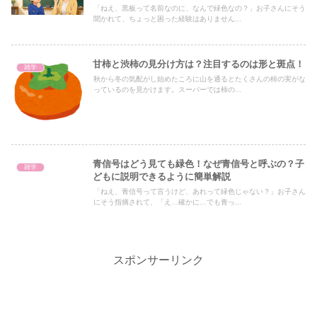
「ねえ、黒板って名前なのに、なんで緑色なの？」お子さんにそう
聞かれて、ちょっと困った経験はありません...
甘柿と渋柿の見分け方は？注目するのは形と斑点！
雑学
秋から冬の気配がし始めたころに山を通るとたくさんの柿の実がな
っているのを見かけます。スーパーでは柿の...
青信号はどう見ても緑色！なぜ青信号と呼ぶの？子
雑学
どもに説明できるように簡単解説
「ねえ、青信号って言うけど、あれって緑色じゃない？」お子さん
にそう指摘されて、「え…確かに…でも青っ...
スポンサーリンク