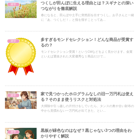
つくしが田んぼに生える理由とは？スギナとの深い
雑学
つながりを徹底解説
春になると、田んぼや土手に突然顔を出すつくし。お子さんと一緒
に「あ、つくしだ！」と指を指すことってあ...
多すぎるモンドセレクション！どんな商品が受賞す
雑学
るの？
モンドセレクション受賞！というCMなどをよく見かけます。金賞
といえば選抜された大変優秀な１商品だけで...
家で見つかったホログラムなしの旧一万円札は使え
雑学
る？そのまま使うリスクと対処法
大掃除や引っ越しの片付けをしていたら、タンスの奥や古い財布の
中から見慣れない一万円札が出てきた、とい...
黒板が緑色なのはなぜ？黒じゃない3つの理由をわ
雑学
かりやすく解説