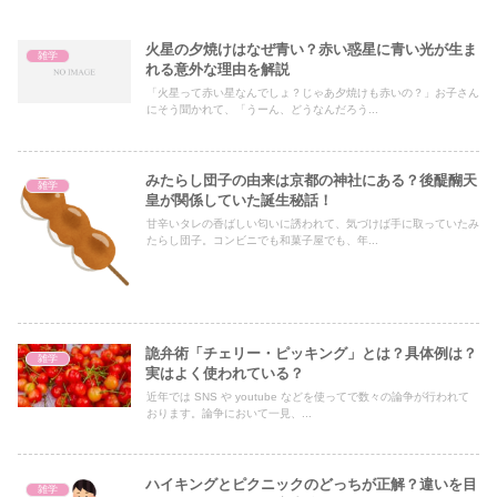
火星の夕焼けはなぜ青い？赤い惑星に青い光が生ま
雑学
れる意外な理由を解説
「火星って赤い星なんでしょ？じゃあ夕焼けも赤いの？」お子さん
にそう聞かれて、「うーん、どうなんだろう...
みたらし団子の由来は京都の神社にある？後醍醐天
雑学
皇が関係していた誕生秘話！
甘辛いタレの香ばしい匂いに誘われて、気づけば手に取っていたみ
たらし団子。コンビニでも和菓子屋でも、年...
詭弁術「チェリー・ピッキング」とは？具体例は？
雑学
実はよく使われている？
近年では SNS や youtube などを使ってで数々の論争が行われて
おります。論争において一見、...
ハイキングとピクニックのどっちが正解？違いを目
雑学