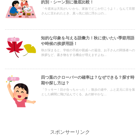
的別・シーン別に徹底比較！
「今週末は天気がいいから、家族でどこか行こうよ！」なんて旦那
さんに言われたとき、真っ先に頭に浮かぶの...
知的な印象を与える語彙力！秋に使いたい季節用語
雑学
や時候の挨拶用語！
秋が深まると、学校の手紙や親戚への返信、お子さんの関係者への
挨拶など、書き物をする機会が増えますよね...
四つ葉のクローバーの確率は？なぜできる？探す時
雑学
期や探し方は？
「ラッキー！目が合っちゃった！」散歩の途中、ふと足元に目を落
とした瞬間に飛び込んでくる、あの鮮やかな...
スポンサーリンク