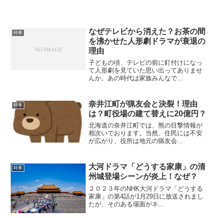
なぜテレビから消えた？お茶の間
時事
を沸かせた人形劇ドラマが衰退の
理由
子どもの頃、テレビの前に釘付けになっ
て人形劇を見ていた思い出ってありませ
んか。あの時代は家族みんなで...
奈井江町が猟友会と決裂！理由
時事
は？町役場の建て替えに20億円？
北海道の奈井江町では、熊の目撃情報が
相次いでおります。当然、住民には不安
が広がり、役所は地元の猟友会...
大河ドラマ「どうする家康」の清
時事
州城登場シーンが炎上！なぜ？
２０２３年のNHK大河ドラマ「どうする
家康」の第4話が1月29日に放送されまし
たが、そのある場面がネ...