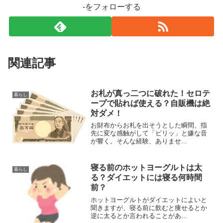
-をフォローする
関連記事
お札が真っ二つに破れた！セロテ
暮らし
ープで貼れば使える？自販機は絶
対ダメ！
お財布からお札を出そうとした瞬間、指
先に変な感触がして「ビリッ」と嫌な音
が響く。そんな経験、ありませ...
寝る前のホットヨーグルトは太
暮らし
る？ダイエットには寝る何時間
前？
ホットヨーグルトがダイエットによいと
聞きますが、寝る前に飲むと痩せるとか
逆に太るとか言われることがあ...