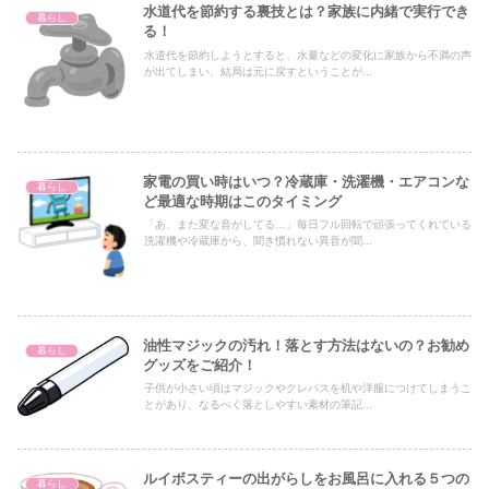
水道代を節約する裏技とは？家族に内緒で実行でき
暮らし
る！
水道代を節約しようとすると、水量などの変化に家族から不満の声
が出てしまい、結局は元に戻すということが...
家電の買い時はいつ？冷蔵庫・洗濯機・エアコンな
暮らし
ど最適な時期はこのタイミング
「あ、また変な音がしてる…」毎日フル回転で頑張ってくれている
洗濯機や冷蔵庫から、聞き慣れない異音が聞...
油性マジックの汚れ！落とす方法はないの？お勧め
暮らし
グッズをご紹介！
子供が小さい頃はマジックやクレパスを机や洋服につけてしまうこ
とがあり、なるべく落としやすい素材の筆記...
ルイボスティーの出がらしをお風呂に入れる５つの
暮らし