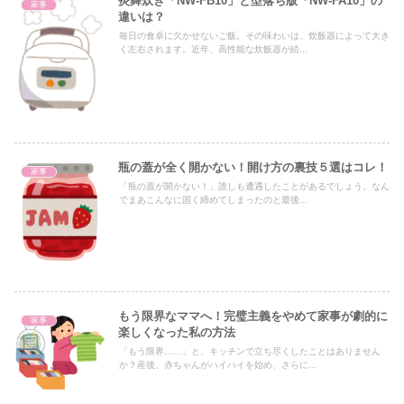
炎舞炊き「NW-FB10」と型落ち版「NW-FA10」の
家事
違いは？
毎日の食卓に欠かせないご飯。その味わいは、炊飯器によって大き
く左右されます。近年、高性能な炊飯器が続...
瓶の蓋が全く開かない！開け方の裏技５選はコレ！
家事
「瓶の蓋が開かない！」誰しも遭遇したことがあるでしょう。なん
でまあこんなに固く締めてしまったのと最後...
もう限界なママへ！完璧主義をやめて家事が劇的に
家事
楽しくなった私の方法
「もう限界……」と、キッチンで立ち尽くしたことはありません
か？産後、赤ちゃんがハイハイを始め、さらに...