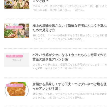
コツとは？
アボカドって、選ぶのが難しいと思いませんか？「見た目はよさそ
うだったのに、開けたら真っ黒…」「まだ固...
極上の風味を逃さない！新鮮な行者にんにくを選ぶ
料理・おかし
ための見分け方
春になると、スーパーや道の駅でちらほら見かけるようになる行者
にんにく。「せっかく買うなら新鮮なものを...
パラパラ感がクセになる！余ったちらし寿司で作る
料理・おかし
黄金の焼き飯アレンジ術
ひな祭りや行事のあと、冷蔵庫にちらし寿司が余ってしまう……そ
んな経験、ありませんか？「せっかく作った...
唐揚げを美味しくする工夫！つけダレやつけ塩を使
料理・おかし
ったアレンジ７選！
唐揚げは「もも肉」で作るとジューシーに出来上がりますが胸肉や
ささみでも、つけダレに入れておくと美味し...