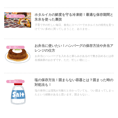
ホタルイカの鮮度を守る冷凍術！最適な保存期間と
食べ物の保存方法
氷水を使った裏技
子育て中の忙しい毎日、春先にスーパーでホタルイカの特売を見つ
けてつい多めに買ってしまうこと、ありませ...
お弁当に使いたい！ハンバーグの保存方法や弁当ア
食べ物の保存方法
レンジの仕方
お弁当にハンバーグを入れると膨らみがあるので敷き詰めるには存
在感抜群のおかずです。ただ、忙しい朝にこ...
塩の保存方法！固まらない容器とは？固まった時の
食べ物の保存方法
対処法も！
塩の保存には湿気が大敵だと分かっていても、つい固まってしまっ
たという経験があると思います。固まらない...