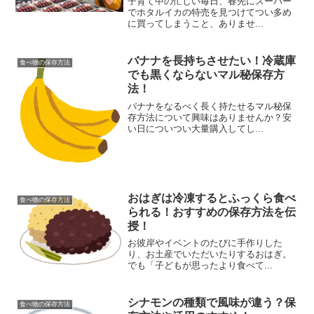
子育て中の忙しい毎日、春先にスーパー
でホタルイカの特売を見つけてつい多め
に買ってしまうこと、ありませ...
バナナを長持ちさせたい！冷蔵庫
食べ物の保存方法
でも黒くならないマル秘保存方
法！
バナナをなるべく長く持たせるマル秘保
存方法について興味はありませんか？安
い日についつい大量購入してし...
おはぎは冷凍するとふっくら食べ
食べ物の保存方法
られる！おすすめの保存方法を伝
授！
お彼岸やイベントのたびに手作りした
り、お土産でいただいたりするおはぎ。
でも「子どもが思ったより食べて...
シナモンの種類で風味が違う？保
食べ物の保存方法