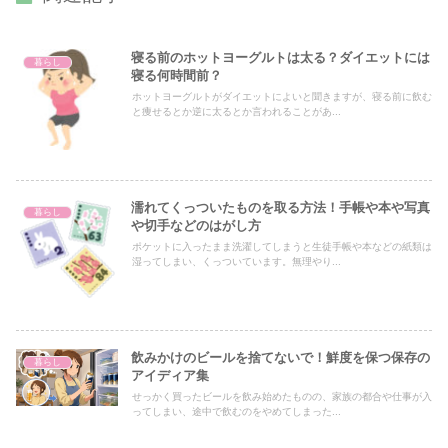
寝る前のホットヨーグルトは太る？ダイエットには
暮らし
寝る何時間前？
ホットヨーグルトがダイエットによいと聞きますが、寝る前に飲む
と痩せるとか逆に太るとか言われることがあ...
濡れてくっついたものを取る方法！手帳や本や写真
暮らし
や切手などのはがし方
ポケットに入ったまま洗濯してしまうと生徒手帳や本などの紙類は
湿ってしまい、くっついています。無理やり...
飲みかけのビールを捨てないで！鮮度を保つ保存の
暮らし
アイディア集
せっかく買ったビールを飲み始めたものの、家族の都合や仕事が入
ってしまい、途中で飲むのをやめてしまった...