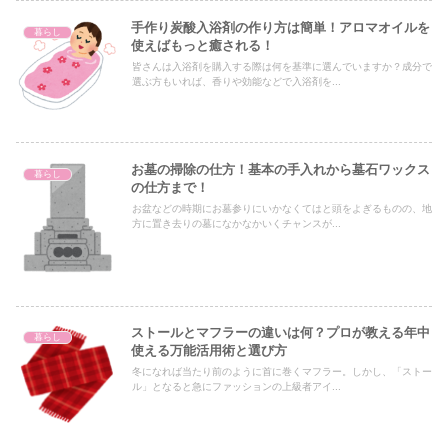
手作り炭酸入浴剤の作り方は簡単！アロマオイルを
暮らし
使えばもっと癒される！
皆さんは入浴剤を購入する際は何を基準に選んでいますか？成分で
選ぶ方もいれば、香りや効能などで入浴剤を...
お墓の掃除の仕方！基本の手入れから墓石ワックス
暮らし
の仕方まで！
お盆などの時期にお墓参りにいかなくてはと頭をよぎるものの、地
方に置き去りの墓になかなかいくチャンスが...
ストールとマフラーの違いは何？プロが教える年中
暮らし
使える万能活用術と選び方
冬になれば当たり前のように首に巻くマフラー。しかし、「ストー
ル」となると急にファッションの上級者アイ...