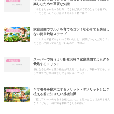
家庭菜園
楽しむための重要な知識
「子どもたちが食べる野菜、できれば新鮮で安心なものを育てた
い」そう思ったことはありませんか？特に春に...
家庭菜園でツルナを育てるコツ！初心者でも失敗し
家庭菜園
ない簡単栽培ステップ
「ツルナって育てやすいって聞いたけど、実際どうなんだろう？」
そう思って調べてみたはいいものの、情報が...
スーパーで買うより断然お得？家庭菜園でよもぎを
家庭菜園
栽培するメリット
春になると何かと使う機会が増える「よもぎ」。草餅や草団子、そ
して最近では美容茶としても注目されていま...
ヤマモモを庭木にするメリット・デメリットとは？
家庭菜園
植える前に知りたい基礎知識
「庭にフルーツのなる木を植えたいな」と思ったことはありません
か？子どもと一緒に実を収穫できたら素敵だ...