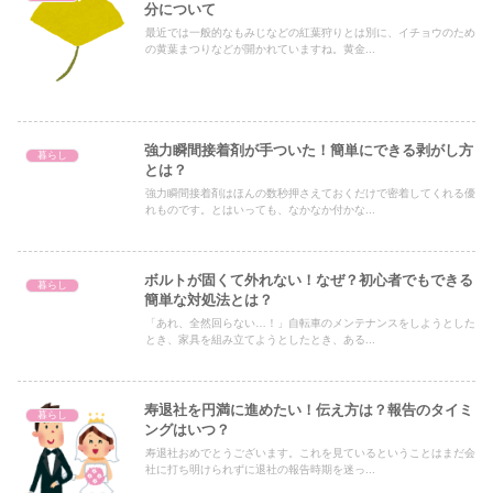
分について
最近では一般的なもみじなどの紅葉狩りとは別に、イチョウのため
の黄葉まつりなどが開かれていますね。黄金...
強力瞬間接着剤が手ついた！簡単にできる剥がし方
暮らし
とは？
強力瞬間接着剤はほんの数秒押さえておくだけで密着してくれる優
れものです。とはいっても、なかなか付かな...
ボルトが固くて外れない！なぜ？初心者でもできる
暮らし
簡単な対処法とは？
「あれ、全然回らない…！」自転車のメンテナンスをしようとした
とき、家具を組み立てようとしたとき、ある...
寿退社を円満に進めたい！伝え方は？報告のタイミ
暮らし
ングはいつ？
寿退社おめでとうございます。これを見ているということはまだ会
社に打ち明けられずに退社の報告時期を迷っ...