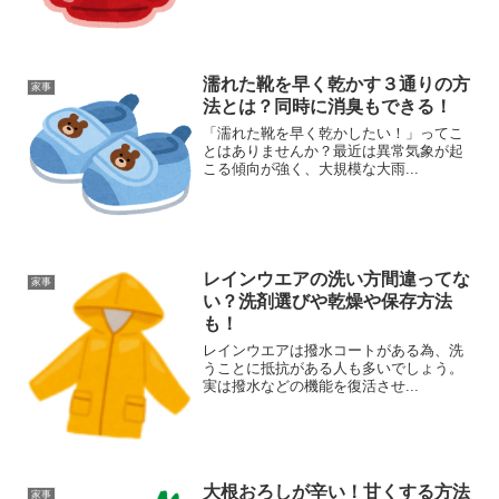
濡れた靴を早く乾かす３通りの方
家事
法とは？同時に消臭もできる！
「濡れた靴を早く乾かしたい！」ってこ
とはありませんか？最近は異常気象が起
こる傾向が強く、大規模な大雨...
レインウエアの洗い方間違ってな
家事
い？洗剤選びや乾燥や保存方法
も！
レインウエアは撥水コートがある為、洗
うことに抵抗がある人も多いでしょう。
実は撥水などの機能を復活させ...
大根おろしが辛い！甘くする方法
家事