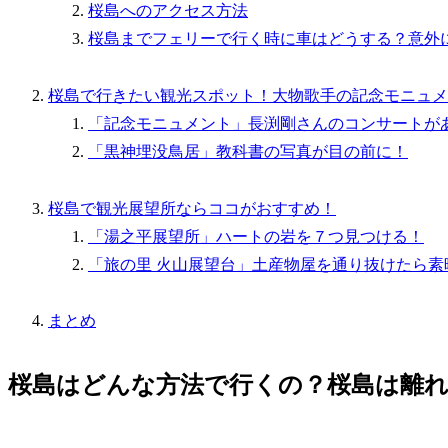
桜島へのアクセス方法
桜島までフェリーで行く時に車はどうする？意外
桜島で行きたい観光スポット！大物歌手の記念モニュメ
「記念モニュメント」長渕剛さんのコンサートが
「黒神埋没鳥居」教科書の写真が目の前に！
桜島で観光展望所ならココがおすすめ！
「湯之平展望所」ハートの岩を７つ見つける！
「旅の里 火山展望台」土産物屋を通り抜けたら素
まとめ
桜島はどんな方法で行くの？桜島は離