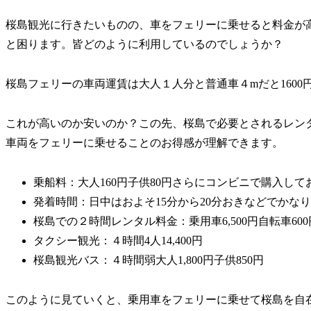
桜島観光に行きたいものの、車をフェリーに乗せると料金が
と困ります。皆どのように利用しているのでしょうか？
桜島フェリーの車両運賃は大人１人分と普通車４mだと1600
これが高いのか安いのか？この先、桜島で必要とされるレン
車両をフェリーに乗せることのお得感が理解できます。
乗船料：大人160円子供80円さらにコンビニで購入して
発着時間：日中はおよそ15分から20分おきなどでかな
桜島での２時間レンタル料金：乗用車6,500円自転車600
タクシー観光：４時間4人14,400円
桜島観光バス：４時間弱大人1,800円子供850円
このように見ていくと、乗用車をフェリーに乗せて桜島を自