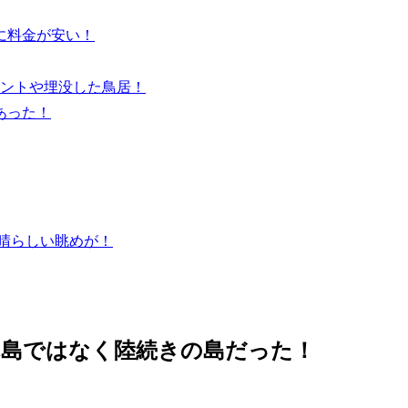
に料金が安い！
ントや埋没した鳥居！
あった！
晴らしい眺めが！
れ島ではなく陸続きの島だった！