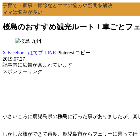
子育て・家事・掃除などママの悩みや疑問を解決
ママは悩みが多い
桜島のおすすめ観光ルート！車ごとフ
九州
X
Facebook
はてブ
LINE
Pinterest
コピー
2019.07.27
記事内に広告が含まれています。
スポンサーリンク
小さいころに鹿児島県の
桜島
に行った事がありましたが、楽
しかし家族ができて再度、鹿児島市からフェリーに乗って行