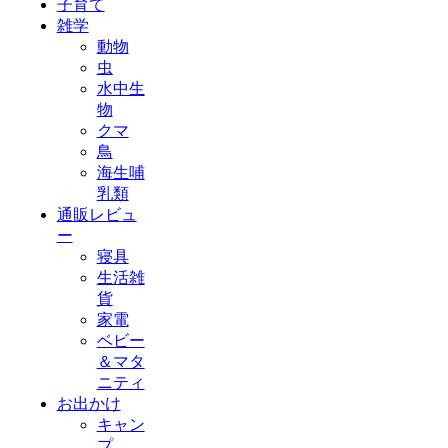
子育て
雑学
動物
虫
水中生
物
クマ
鳥
海生哺
乳類
通販レビュ
ー
寝具
生活雑
貨
家電
ベビー
＆マタ
ニティ
お出かけ
キャン
プ