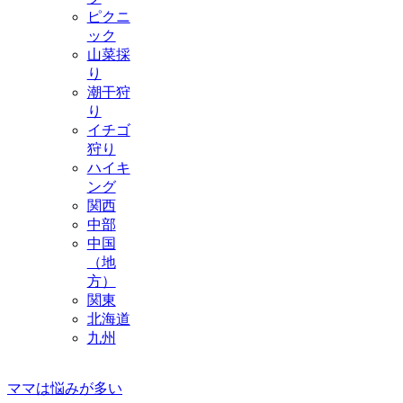
ピクニ
ック
山菜採
り
潮干狩
り
イチゴ
狩り
ハイキ
ング
関西
中部
中国
（地
方）
関東
北海道
九州
ママは悩みが多い