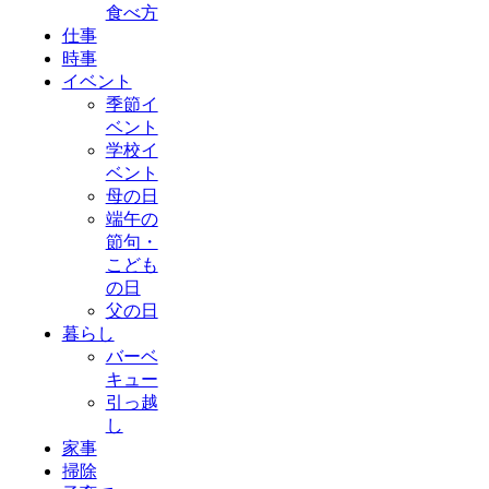
食べ方
仕事
時事
イベント
季節イ
ベント
学校イ
ベント
母の日
端午の
節句・
こども
の日
父の日
暮らし
バーベ
キュー
引っ越
し
家事
掃除