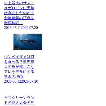
史上最大のサメ・
メガロドンに天敵
は存在したのか？
食物連鎖の頂点を
徹底検証！
2026.07.11
2026.07.20
ジンベイザメは何
を食べる？世界最
大の魚が超小さな
アレを主食にする
驚きの理由
2026.06.12
2026.07.20
三井グリーンラン
ドの花火大会の見