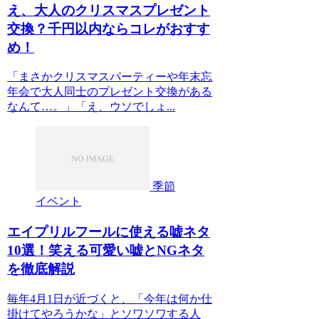
え、大人のクリスマスプレゼント
交換？千円以内ならコレがおすす
め！
「まさかクリスマスパーティーや年末忘
年会で大人同士のプレゼント交換がある
なんて…。」「え、ウソでしょ...
季節
イベント
エイプリルフールに使える嘘ネタ
10選！笑える可愛い嘘とNGネタ
を徹底解説
毎年4月1日が近づくと、「今年は何か仕
掛けてやろうかな」とソワソワする人