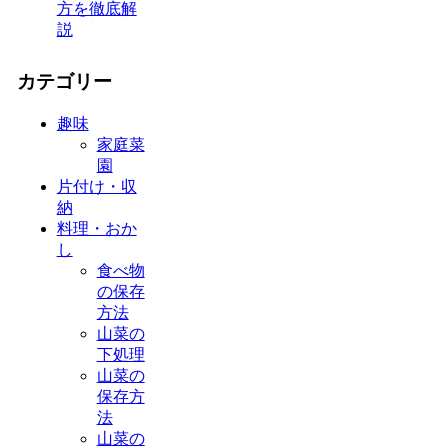
方を徹底解
説
カテゴリー
趣味
家庭菜
園
片付け・収
納
料理・おか
し
食べ物
の保存
方法
山菜の
下処理
山菜の
保存方
法
山菜の