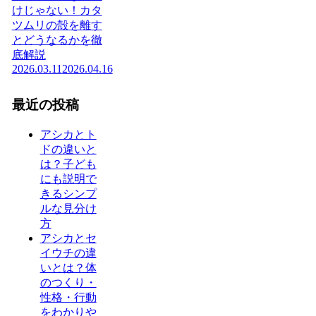
けじゃない！カタ
ツムリの殻を離す
とどうなるかを徹
底解説
2026.03.11
2026.04.16
最近の投稿
アシカとト
ドの違いと
は？子ども
にも説明で
きるシンプ
ルな見分け
方
アシカとセ
イウチの違
いとは？体
のつくり・
性格・行動
をわかりや