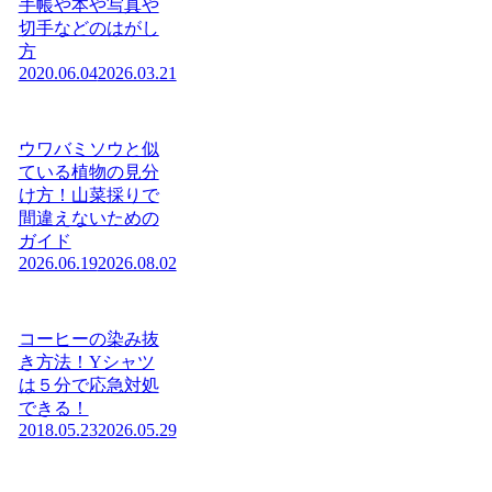
手帳や本や写真や
切手などのはがし
方
2020.06.04
2026.03.21
ウワバミソウと似
ている植物の見分
け方！山菜採りで
間違えないための
ガイド
2026.06.19
2026.08.02
コーヒーの染み抜
き方法！Yシャツ
は５分で応急対処
できる！
2018.05.23
2026.05.29