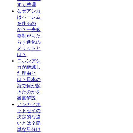
すく整理
なぜアシカ
はハーレム
を作るの
か？一夫多
妻制がもた
らす進化の
メリットと
は？
ニホンアシ
カが絶滅し
た理由と
は？日本の
海で何が起
きたのかを
徹底解説
アシカとオ
ットセイの
決定的な違
いとは？簡
単な見分け