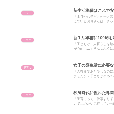
新生活準備はこれで
子育て
「来月から子どもが一人暮
えているお母さんは、きっと
新生活準備に100均
子育て
「子どもが一人暮らしを始
が心配……」そんなふうに感
女子の寮生活に必要な
子育て
「入寮まであと少しなのに
ませんか？子どもが初めて家
独身時代に憧れた専
子育て
「子育てって、仕事よりず
力で止めたい気持ちでいっぱ