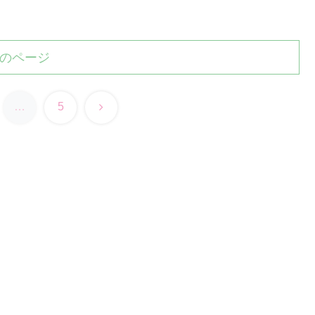
のページ
次
…
5
へ