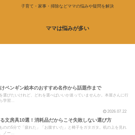
子育て・家事・掃除などママの悩みや疑問を解決
ママは悩みが多い
向けペンギン絵本のおすすめ名作から話題作まで
を選びたいけれど、どれを選べばいいか迷っていませんか。本屋さんに行
学習...
2026.07.22
る文房具10選！消耗品だからこそ失敗しない選び方
ものの5分で「疲れた」「お腹すいた」と椅子をガタガタ。机の上を見れ
ノー...