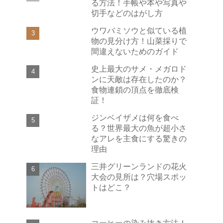
る方法！手帳や本や写真や
切手などのはがし方
ウワバミソウと似ている植
物の見分け方！山菜採りで
間違えないためのガイド
史上最大のサメ・メガロド
ンに天敵は存在したのか？
食物連鎖の頂点を徹底検
証！
ジンベイザメは何を食べ
る？世界最大の魚が超小さ
なアレを主食にする驚きの
理由
三井グリーンランドの花火
大会の見所は？穴場スポッ
トはどこ？
コーヒーの染み抜き方法！