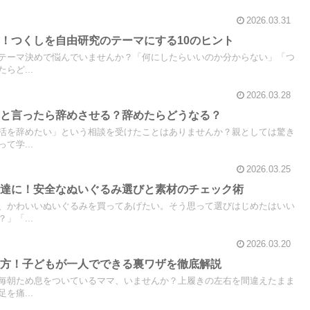
2026.03.31
！つくしを自由研究のテーマにする10のヒント
テーマ決めで悩んでいませんか？「何にしたらいいのか分からない」「つ
らど...
2026.03.28
いと言ったら辞めさせる？辞めたらどうなる？
活を辞めたい」という相談を受けたことはありませんか？親としては驚き
て学...
2026.03.25
友達に！安全なぬいぐるみ選びと素材のチェック術
、かわいいぬいぐるみを買ってあげたい。そう思って選びはじめたはいい
」「...
2026.03.20
け方！子どもが一人でできる裏ワザを徹底解説
毎朝ため息をついているママ、いませんか？上履きの左右を間違えたまま
を痛...