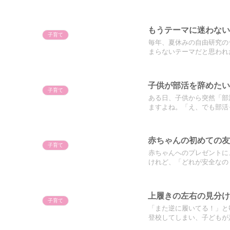
もうテーマに迷わない
子育て
毎年、夏休みの自由研究の
まらないテーマだと思われた
子供が部活を辞めた
子育て
ある日、子供から突然「部
ますよね。「え、でも部活っ
赤ちゃんの初めての
子育て
赤ちゃんへのプレゼントに
けれど、「どれが安全なの？
上履きの左右の見分
子育て
「また逆に履いてる！」と
登校してしまい、子どもが足