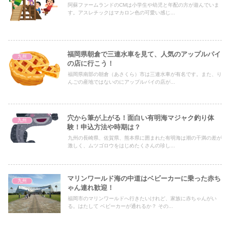
阿蘇ファームランドのCMは小学生や幼児と年配の方が遊んでいま
す。アスレチックはマカロン色の可愛い感じ...
福岡県朝倉で三連水車を見て、人気のアップルパイ
九州
の店に行こう！
福岡県南部の朝倉（あさくら）市は三連水車が有名です。また、り
んごの産地ではないのにアップルパイの店が...
穴から筆が上がる！面白い有明海マジャク釣り体
九州
験！申込方法や時期は？
九州の長崎県、佐賀県、熊本県に囲まれた有明海は潮の干満の差が
激しく、ムツゴロウをはじめたくさんの珍し...
マリンワールド海の中道はベビーカーに乗った赤ち
九州
ゃん連れ歓迎！
福岡市のマリンワールドへ行きたいけれど、家族に赤ちゃんがい
る。はたして ベビーカーが通れるか？ その...