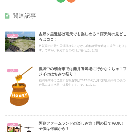
関連記事
吉野ヶ里遺跡は雨天でも楽しめる？雨天時の見どこ
九州
ろはココ！
佐賀県の吉野ヶ里遺跡は失礼ながら自然が豊か過ぎる場所にありま
す。ですが、観光するその日が晴れだとは限...
復興中の朝倉市では藤井養蜂場に行かなくちゃ！フ
九州
ジイのはちみつ祭り！
福岡県南部に位置する朝倉市は2017年の九州北部豪雨やその後の
台風による水害で復興中です。そこにある...
阿蘇ファームランドの楽しみ方！雨の日でもOK！
九州
子供は何歳から？