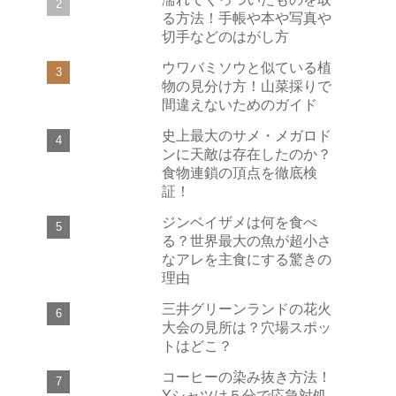
る方法！手帳や本や写真や
切手などのはがし方
ウワバミソウと似ている植
物の見分け方！山菜採りで
間違えないためのガイド
史上最大のサメ・メガロド
ンに天敵は存在したのか？
食物連鎖の頂点を徹底検
証！
ジンベイザメは何を食べ
る？世界最大の魚が超小さ
なアレを主食にする驚きの
理由
三井グリーンランドの花火
大会の見所は？穴場スポッ
トはどこ？
コーヒーの染み抜き方法！
Yシャツは５分で応急対処