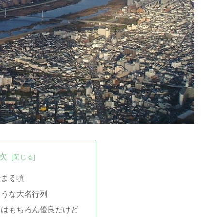
次
始まる頃
ような大名行列
スはもちろん優良だけど