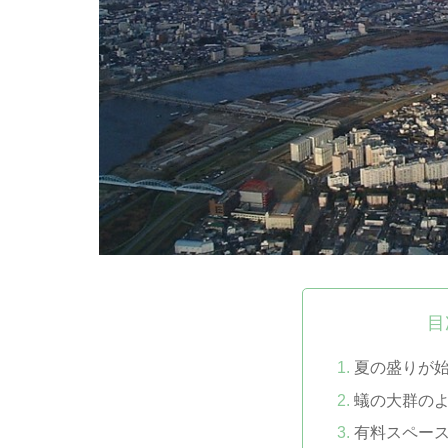
目
夏の盛りが
蟻の大群の
有料スペー