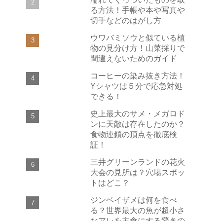
る方法！手帳や本や写真や
切手などのはがし方
ウワバミソウと似ている植
物の見分け方！山菜採りで
間違えないためのガイド
コーヒーの染み抜き方法！
Yシャツは５分で応急対処
できる！
史上最大のサメ・メガロド
ンに天敵は存在したのか？
食物連鎖の頂点を徹底検
証！
三井グリーンランドの花火
大会の見所は？穴場スポッ
トはどこ？
ジンベイザメは何を食べ
る？世界最大の魚が超小さ
なアレを主食にする驚きの