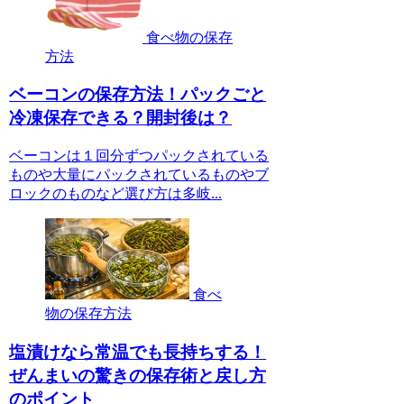
食べ物の保存
方法
ベーコンの保存方法！パックごと
冷凍保存できる？開封後は？
ベーコンは１回分ずつパックされている
ものや大量にパックされているものやブ
ロックのものなど選び方は多岐...
食べ
物の保存方法
塩漬けなら常温でも長持ちする！
ぜんまいの驚きの保存術と戻し方
のポイント