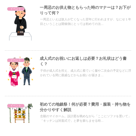
一周忌のお供え物ともらった時のマナーは？お下が
イベント
りって何？
一周忌といえば故人が亡くなった翌年に行われますが、なにせ１年
目ということは開催側にとっては初めての法...
成人式のお祝いにお返しは必要？お礼状はどう書
イベント
く？
子供が成人式を控え、成人式に着ていく服や二次会の予定などに浮
かれている間に親戚などからお祝いが届きま...
初めての地鎮祭！何が必要？費用・服装・持ち物を
イベント
分かりやすく解説
念願のマイホーム。設計図を眺めながら「ここにソファを置いて」
「キッチンは対面式で」と夢を膨らませる時...