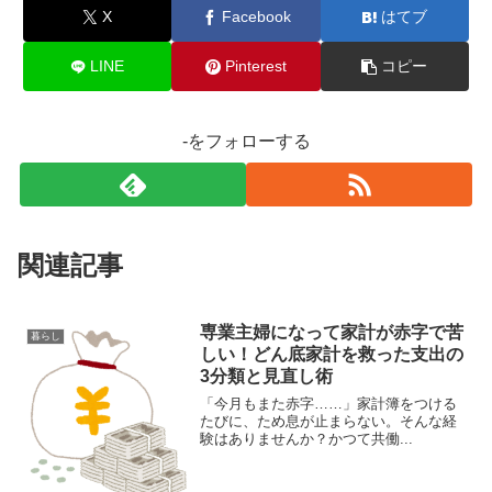
X
Facebook
はてブ
LINE
Pinterest
コピー
-をフォローする
関連記事
専業主婦になって家計が赤字で苦
暮らし
しい！どん底家計を救った支出の
3分類と見直し術
「今月もまた赤字……」家計簿をつける
たびに、ため息が止まらない。そんな経
験はありませんか？かつて共働...