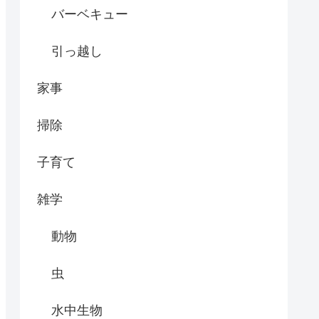
バーベキュー
引っ越し
家事
掃除
子育て
雑学
動物
虫
水中生物