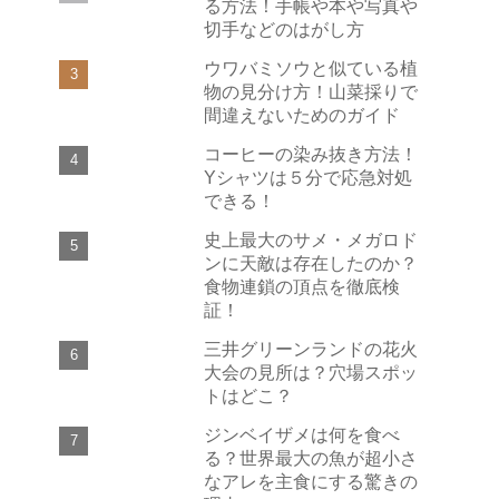
る方法！手帳や本や写真や
切手などのはがし方
ウワバミソウと似ている植
物の見分け方！山菜採りで
間違えないためのガイド
コーヒーの染み抜き方法！
Yシャツは５分で応急対処
できる！
史上最大のサメ・メガロド
ンに天敵は存在したのか？
食物連鎖の頂点を徹底検
証！
三井グリーンランドの花火
大会の見所は？穴場スポッ
トはどこ？
ジンベイザメは何を食べ
る？世界最大の魚が超小さ
なアレを主食にする驚きの