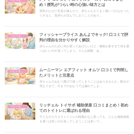
ベビー＆マタニティ
め！授乳がつらい時の心強い味方とは
授乳のたびに乳首が痛んだり、赤ちゃんがうまく吸いつけなかった
りすると、気持ちが沈んでしまうことがあり...
フィッシャープライス あんよでキック! 口コミで評
ベビー＆マタニティ
判の理由を分かりやすく解説
赤ちゃんのために何か買ってあげたいけど、種類が多すぎて何を選
べばいいのか迷ってしまう。そんな経験、あ...
ムーニーマン エアフィット オムツ 口コミで判明し
ベビー＆マタニティ
たメリットと注意点
赤ちゃんのおむつ選びで迷ってしまうことはありませんか。動きが
増えてきて、今までのおむつでは漏れてしま...
リッチェル トイサポ 補助便座 口コミまとめ！初め
ベビー＆マタニティ
てのトイトレに選ばれる理由
子どもがそろそろトイトレの時期かなと思っても、どんな補助便座
を選べば良いのか迷ってしまうことは多いで...