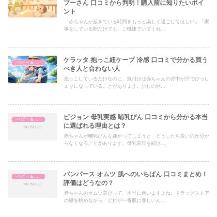
プーさん 口コミから判明！購入前に知りたいポイ
ント
「赤ちゃんが起きている時間をもっと楽しく過ごしてほしい」「家
事をしている間だけでも、ご機嫌でいてくれ...
ケラッタ 抱っこ紐ケープ 冷感 口コミで分かる買う
ベビー＆マタニティ
べき人と合わない人
抱っこしているだけなのに、気付けば赤ちゃんの背中が汗でびっし
ょりになっていることがあります。少しの外...
ピジョン 母乳実感 哺乳びん 口コミから分かる本当
ベビー＆マタニティ
に選ばれる理由とは？
赤ちゃんが哺乳びんを嫌がってしまうと、どうしたら良いのか分か
らなくなることがあります。母乳育児を続け...
パンパース オムツ 肌へのいちばん 口コミまとめ！
ベビー＆マタニティ
評価はどうなの？
赤ちゃんのオムツ選びって、本当に迷いますよね。ドラッグストア
の棚を眺めながら「どれが一番肌に優しいん...