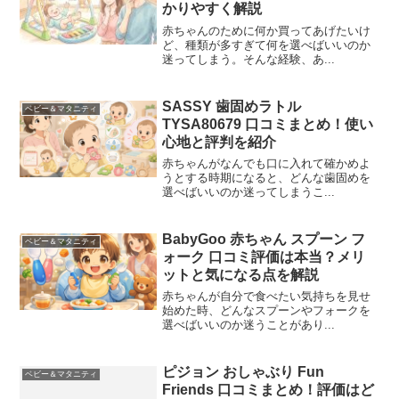
かりやすく解説
赤ちゃんのために何か買ってあげたいけ
ど、種類が多すぎて何を選べばいいのか
迷ってしまう。そんな経験、あ...
SASSY 歯固めラトル
ベビー＆マタニティ
TYSA80679 口コミまとめ！使い
心地と評判を紹介
赤ちゃんがなんでも口に入れて確かめよ
うとする時期になると、どんな歯固めを
選べばいいのか迷ってしまうこ...
BabyGoo 赤ちゃん スプーン フ
ベビー＆マタニティ
ォーク 口コミ評価は本当？メリ
ットと気になる点を解説
赤ちゃんが自分で食べたい気持ちを見せ
始めた時、どんなスプーンやフォークを
選べばいいのか迷うことがあり...
ピジョン おしゃぶり Fun
ベビー＆マタニティ
Friends 口コミまとめ！評価はど