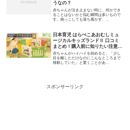
うなの？
赤ちゃんが泣き止まない時に、何かでき
ることはないかと悩む瞬間は多いもので
す。抱っこしても落ち着かず、...
日本育児 はらぺこあおむしミュ
ベビー＆マタニティ
ージカルキッズランドⅡ 口コミ
まとめ！購入前に知りたい注意点
とは？
赤ちゃんがハイハイを始めると、「少し
目を離しただけなのにこんなところまで
移動していた」と驚くことがあ...
スポンサーリンク