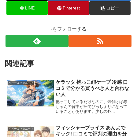
LINE
Pinterest
コピー
-をフォローする
関連記事
ケラッタ 抱っこ紐ケープ 冷感 口
ベビー＆マタニティ
コミで分かる買うべき人と合わな
い人
抱っこしているだけなのに、気付けば赤
ちゃんの背中が汗でびっしょりになって
いることがあります。少しの外...
フィッシャープライス あんよで
ベビー＆マタニティ
キック! 口コミで評判の理由を分