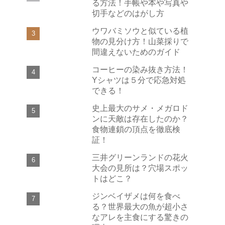
る方法！手帳や本や写真や
切手などのはがし方
ウワバミソウと似ている植
物の見分け方！山菜採りで
間違えないためのガイド
コーヒーの染み抜き方法！
Yシャツは５分で応急対処
できる！
史上最大のサメ・メガロド
ンに天敵は存在したのか？
食物連鎖の頂点を徹底検
証！
三井グリーンランドの花火
大会の見所は？穴場スポッ
トはどこ？
ジンベイザメは何を食べ
る？世界最大の魚が超小さ
なアレを主食にする驚きの