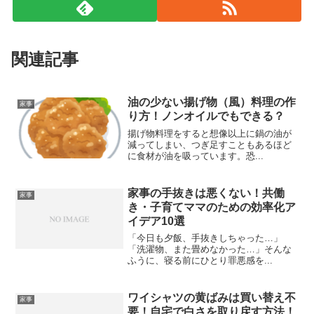
関連記事
油の少ない揚げ物（風）料理の作
家事
り方！ノンオイルでもできる？
揚げ物料理をすると想像以上に鍋の油が
減ってしまい、つぎ足すこともあるほど
に食材が油を吸っています。恐...
家事の手抜きは悪くない！共働
家事
き・子育てママのための効率化ア
イデア10選
「今日も夕飯、手抜きしちゃった…」
「洗濯物、また畳めなかった…」そんな
ふうに、寝る前にひとり罪悪感を...
ワイシャツの黄ばみは買い替え不
家事
要！自宅で白さを取り戻す方法！