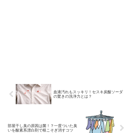
血液汚れもスッキリ！セスキ炭酸ソーダ
の驚きの洗浄力とは？
部屋干し臭の原因は菌！？一度ついた臭
いを酸素系漂白剤で根こそぎ消すコツ