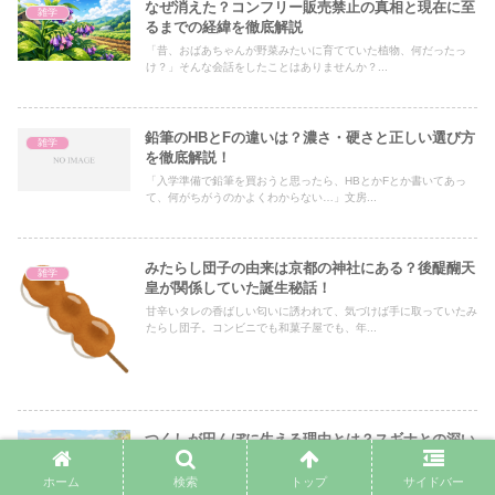
なぜ消えた？コンフリー販売禁止の真相と現在に至
雑学
るまでの経緯を徹底解説
「昔、おばあちゃんが野菜みたいに育てていた植物、何だったっ
け？」そんな会話をしたことはありませんか？...
鉛筆のHBとFの違いは？濃さ・硬さと正しい選び方
雑学
を徹底解説！
「入学準備で鉛筆を買おうと思ったら、HBとかFとか書いてあっ
て、何がちがうのかよくわからない…」文房...
みたらし団子の由来は京都の神社にある？後醍醐天
雑学
皇が関係していた誕生秘話！
甘辛いタレの香ばしい匂いに誘われて、気づけば手に取っていたみ
たらし団子。コンビニでも和菓子屋でも、年...
つくしが田んぼに生える理由とは？スギナとの深い
雑学
つながりを徹底解説
ホーム
検索
トップ
サイドバー
春になると、田んぼや土手に突然顔を出すつくし。お子さんと一緒