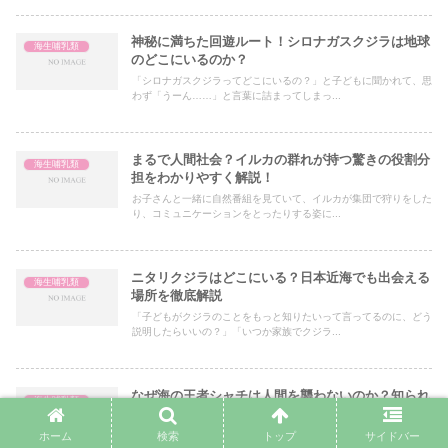
神秘に満ちた回遊ルート！シロナガスクジラは地球
海生哺乳類
のどこにいるのか？
「シロナガスクジラってどこにいるの？」と子どもに聞かれて、思
わず「うーん……」と言葉に詰まってしまっ...
まるで人間社会？イルカの群れが持つ驚きの役割分
海生哺乳類
担をわかりやすく解説！
お子さんと一緒に自然番組を見ていて、イルカが集団で狩りをした
り、コミュニケーションをとったりする姿に...
ニタリクジラはどこにいる？日本近海でも出会える
海生哺乳類
場所を徹底解説
「子どもがクジラのことをもっと知りたいって言ってるのに、どう
説明したらいいの？」「いつか家族でクジラ...
なぜ海の王者シャチは人間を襲わないのか？知られ
海生哺乳類
ざる3つの説を徹底解説
夏休みに子どもと一緒に水族館を訪れた時のこと。シャチの前で立
ホーム
検索
トップ
サイドバー