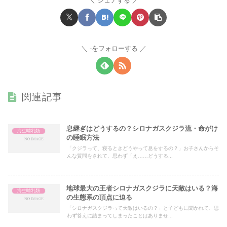
シェアする
-をフォローする
関連記事
息継ぎはどうするの？シロナガスクジラ流・命がけ
海生哺乳類
の睡眠方法
「クジラって、寝るときどうやって息をするの？」お子さんからそ
んな質問をされて、思わず「え……どうする...
地球最大の王者シロナガスクジラに天敵はいる？海
海生哺乳類
の生態系の頂点に迫る
「シロナガスクジラって天敵はいるの？」と子どもに聞かれて、思
わず答えに詰まってしまったことはありませ...