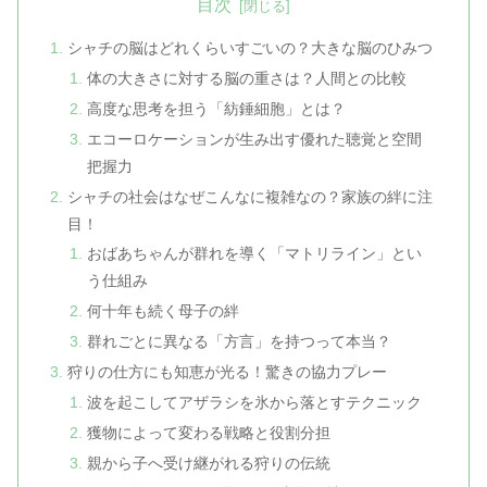
目次
シャチの脳はどれくらいすごいの？大きな脳のひみつ
体の大きさに対する脳の重さは？人間との比較
高度な思考を担う「紡錘細胞」とは？
エコーロケーションが生み出す優れた聴覚と空間
把握力
シャチの社会はなぜこんなに複雑なの？家族の絆に注
目！
おばあちゃんが群れを導く「マトリライン」とい
う仕組み
何十年も続く母子の絆
群れごとに異なる「方言」を持つって本当？
狩りの仕方にも知恵が光る！驚きの協力プレー
波を起こしてアザラシを氷から落とすテクニック
獲物によって変わる戦略と役割分担
親から子へ受け継がれる狩りの伝統