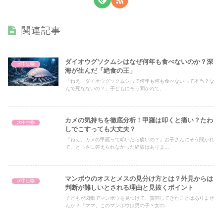
関連記事
ダイオウグソクムシはなぜ何年も食べないのか？深
水中生物
海が生んだ「絶食の王」
「ねえ、ダイオウグソクムシって何年も何も食べないって本当？な
んで死なないの？」子どもにそう聞かれて、...
カメの気持ちを徹底分析！甲羅は叩くと痛い？たわ
水中生物
しでこすっても大丈夫？
「ねえ、カメの甲羅って叩いたら痛いの？」お子さんにそう聞かれ
て、とっさに答えられなかった経験はありま...
マンボウのオスとメスの見分け方とは？外見からは
水中生物
判断が難しいとされる理由と見抜くポイント
子どもが図鑑でマンボウを見つけて、質問してきたことはありませ
んか？「ママ、このマンボウは男の子？女の...