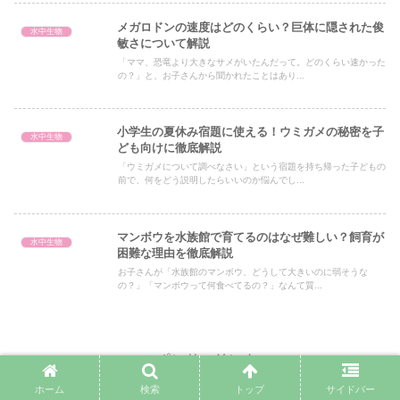
メガロドンの速度はどのくらい？巨体に隠された俊
水中生物
敏さについて解説
「ママ、恐竜より大きなサメがいたんだって。どのくらい速かった
の？」と、お子さんから聞かれたことはあり...
小学生の夏休み宿題に使える！ウミガメの秘密を子
水中生物
ども向けに徹底解説
「ウミガメについて調べなさい」という宿題を持ち帰った子どもの
前で、何をどう説明したらいいのか悩んでし...
マンボウを水族館で育てるのはなぜ難しい？飼育が
水中生物
困難な理由を徹底解説
お子さんが「水族館のマンボウ、どうして大きいのに弱そうな
の？」「マンボウって何食べてるの？」なんて質...
スポンサーリンク
ホーム
検索
トップ
サイドバー